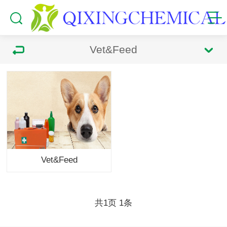
Vet&Feed
Vet&Feed
共
页
条
1
1